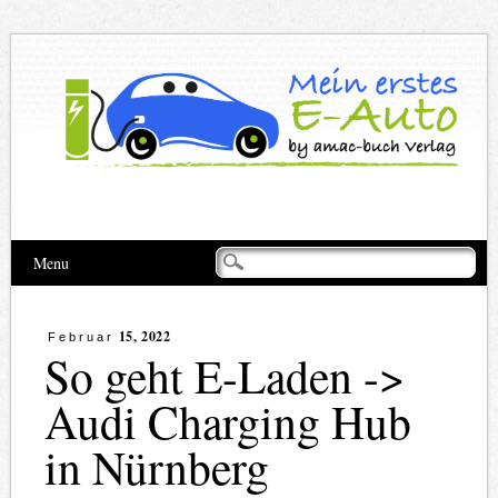
Hauptmenü
Zum
Menu
Inhalt
springen
15, 2022
Februar
So geht E-Laden ->
Audi Charging Hub
in Nürnberg